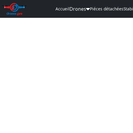
Drones
Accueil
Piéces détachées
Stabi
Désolé, cet art