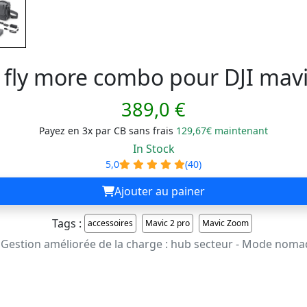
t fly more combo pour DJI mavi
389,0 €
Payez en 3x par CB sans frais
129,67€ maintenant
In Stock
5,0
(40)
Ajouter au painer
Tags :
accessoires
Mavic 2 pro
Mavic Zoom
! - Gestion améliorée de la charge : hub secteur - Mode noma